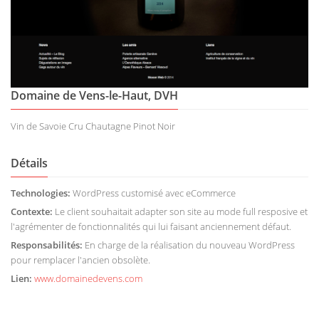
Domaine de Vens-le-Haut, DVH
Vin de Savoie Cru Chautagne Pinot Noir
Détails
Technologies:
WordPress customisé avec eCommerce
Contexte:
Le client souhaitait adapter son site au mode full resposive et
l'agrémenter de fonctionnalités qui lui faisant anciennement défaut.
Responsabilités:
En charge de la réalisation du nouveau WordPress
pour remplacer l'ancien obsolète.
Lien:
www.domainedevens.com