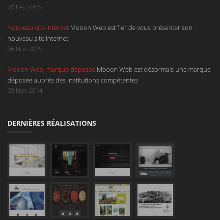
d'une page déroulante avec un design à la hauteur de votre service.
20 Fév 2016
Sont compris dans ce microsite l'hébergement, un nom de domaine en
Nouveau site Internet
Mooon Web est fier de vous présenter son
.be, en .com, en .net ou en .eu et une boîte mail.
nouveau site Internet
06 Nov 2015
Mooon Web, marque déposée
Mooon Web est désormais une marque
déposée auprès des institutions compétentes
03 Nov 2014
DERNIÈRES RÉALISATIONS