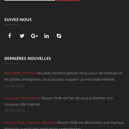
SUIVEZ-NOUS
DERNIÈRES NOUVELLES
Microsites Internet
Nouveau produit spécial conçu pour les startups et
les petites entreprises, vous pouvez acquérir un microsite Internet
d'une page déroulante avec un design à la hauteur de votre service.
20 Fév 2016
Sont compris dans ce microsite l'hébergement, un nom de domaine en
Nouveau site Internet
Mooon Web est fier de vous présenter son
.be, en .com, en .net ou en .eu et une boîte mail.
nouveau site Internet
06 Nov 2015
Mooon Web, marque déposée
Mooon Web est désormais une marque
déposée auprès des institutions compétentes