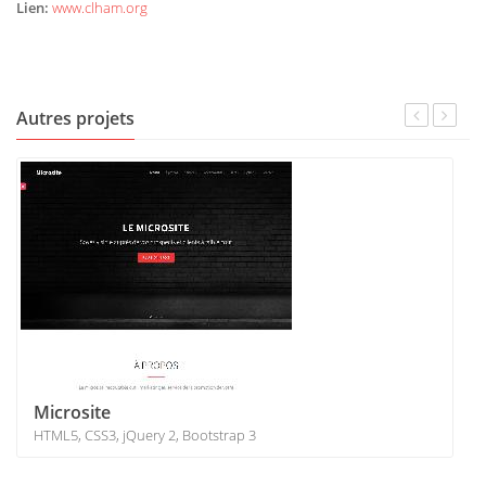
Lien:
www.clham.org
Autres projets
Microsite
HTML5, CSS3, jQuery 2, Bootstrap 3