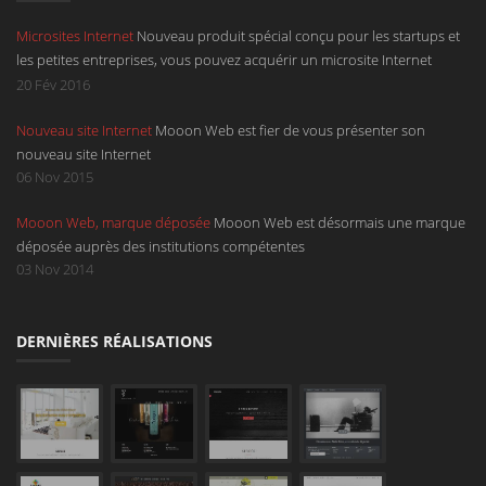
Microsites Internet
Nouveau produit spécial conçu pour les startups et
les petites entreprises, vous pouvez acquérir un microsite Internet
d'une page déroulante avec un design à la hauteur de votre service.
20 Fév 2016
Sont compris dans ce microsite l'hébergement, un nom de domaine en
Nouveau site Internet
Mooon Web est fier de vous présenter son
.be, en .com, en .net ou en .eu et une boîte mail.
nouveau site Internet
06 Nov 2015
Mooon Web, marque déposée
Mooon Web est désormais une marque
déposée auprès des institutions compétentes
03 Nov 2014
DERNIÈRES RÉALISATIONS