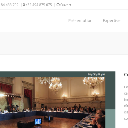
 84 433 792
+32 494 875 675
Ouvert
Présentation
Expertise
C
Le
ca
in
dî
da
co