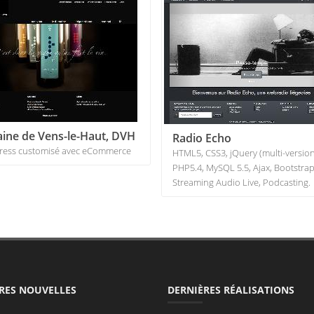
ne de Vens-le-Haut, DVH
Radio Echo
ess customisé avec eCommerce
HTML5, CSS3, jQuery (multi-version
PHP5.4, MySQL 5.5, Ajax, Bootstrap
Streaming Audio Live, Podcasting.
RES NOUVELLES
DERNIÈRES RÉALISATIONS