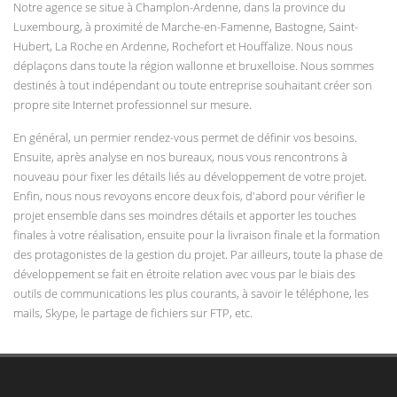
Notre agence se situe à Champlon-Ardenne, dans la province du
Luxembourg, à proximité de Marche-en-Famenne, Bastogne, Saint-
Hubert, La Roche en Ardenne, Rochefort et Houffalize. Nous nous
déplaçons dans toute la région wallonne et bruxelloise. Nous sommes
destinés à tout indépendant ou toute entreprise souhaitant créer son
propre site Internet professionnel sur mesure.
En général, un permier rendez-vous permet de définir vos besoins.
Ensuite, après analyse en nos bureaux, nous vous rencontrons à
nouveau pour fixer les détails liés au développement de votre projet.
Enfin, nous nous revoyons encore deux fois, d'abord pour vérifier le
projet ensemble dans ses moindres détails et apporter les touches
finales à votre réalisation, ensuite pour la livraison finale et la formation
des protagonistes de la gestion du projet. Par ailleurs, toute la phase de
développement se fait en étroite relation avec vous par le biais des
outils de communications les plus courants, à savoir le téléphone, les
mails, Skype, le partage de fichiers sur FTP, etc.