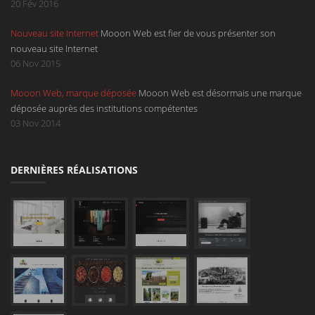
d'une page déroulante avec un design à la hauteur de votre service.
20 Fév 2016
Sont compris dans ce microsite l'hébergement, un nom de domaine en
Nouveau site Internet
Mooon Web est fier de vous présenter son
.be, en .com, en .net ou en .eu et une boîte mail.
nouveau site Internet
06 Nov 2015
Mooon Web, marque déposée
Mooon Web est désormais une marque
déposée auprès des institutions compétentes
03 Nov 2014
DERNIÈRES RÉALISATIONS