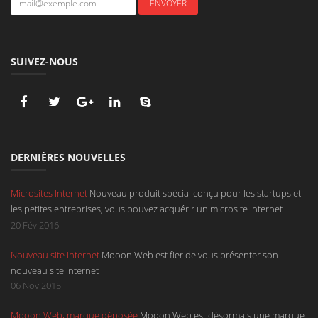
SUIVEZ-NOUS
DERNIÈRES NOUVELLES
Microsites Internet
Nouveau produit spécial conçu pour les startups et
les petites entreprises, vous pouvez acquérir un microsite Internet
d'une page déroulante avec un design à la hauteur de votre service.
20 Fév 2016
Sont compris dans ce microsite l'hébergement, un nom de domaine en
Nouveau site Internet
Mooon Web est fier de vous présenter son
.be, en .com, en .net ou en .eu et une boîte mail.
nouveau site Internet
06 Nov 2015
Mooon Web, marque déposée
Mooon Web est désormais une marque