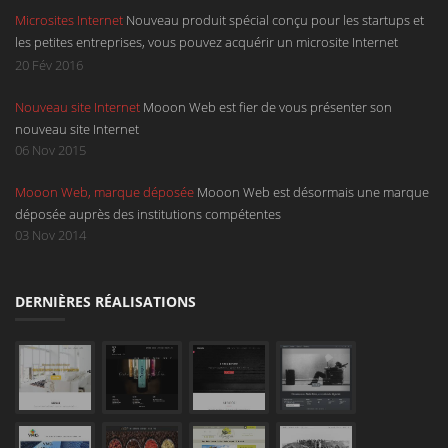
Microsites Internet
Nouveau produit spécial conçu pour les startups et
les petites entreprises, vous pouvez acquérir un microsite Internet
d'une page déroulante avec un design à la hauteur de votre service.
20 Fév 2016
Sont compris dans ce microsite l'hébergement, un nom de domaine en
Nouveau site Internet
Mooon Web est fier de vous présenter son
.be, en .com, en .net ou en .eu et une boîte mail.
nouveau site Internet
06 Nov 2015
Mooon Web, marque déposée
Mooon Web est désormais une marque
déposée auprès des institutions compétentes
03 Nov 2014
DERNIÈRES RÉALISATIONS